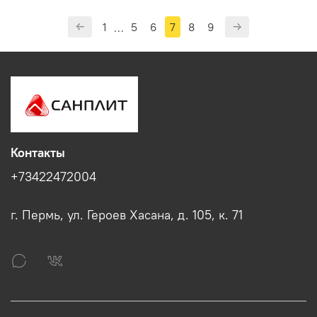
1
5
6
7
8
9
…
Контакты
+73422472004
г. Пермь, ул. Героев Хасана, д. 105, к. 71