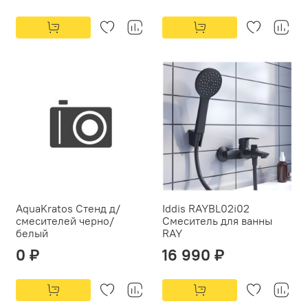
AquaKratos Стенд д/
Iddis RAYBL02i02
смесителей черно/
Смеситель для ванны
белый
RAY
0 ₽
16 990 ₽