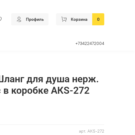
Профиль
Корзина
0
+73422472004
Шланг для душа нерж.
 в коробке АКS-272
арт.
АКS-272