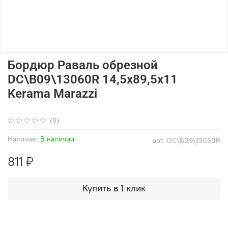
Бордюр Раваль обрезной
DC\B09\13060R 14,5x89,5x11
Kerama Marazzi
(0)
Наличие:
В наличии
арт.
DC\B09\13060R
811 ₽
Купить в 1 клик