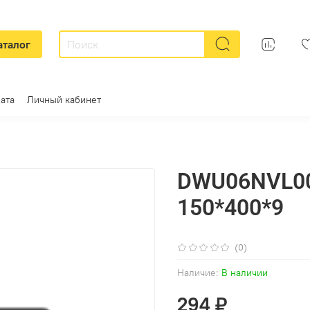
аталог
ата
Личный кабинет
DWU06NVL004
150*400*9
(0)
Наличие:
В наличии
294 ₽