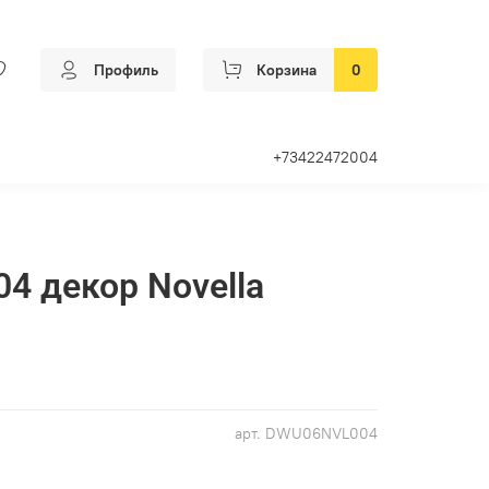
Профиль
Корзина
0
+73422472004
 декор Novella
арт.
DWU06NVL004