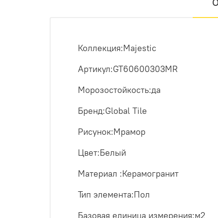
О
Коллекция:Majestic
Артикул:GT60600303MR
Морозостойкость:да
Бренд:Global Tile
Рисунок:Мрамор
Цвет:Белый
Материал :Керамогранит
Тип элемента:Пол
Базовая единица измерения:м2