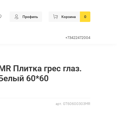
Профиль
Корзина
0
+73422472004
R Плитка грес глаз.
 Белый 60*60
арт.
GT60600303MR