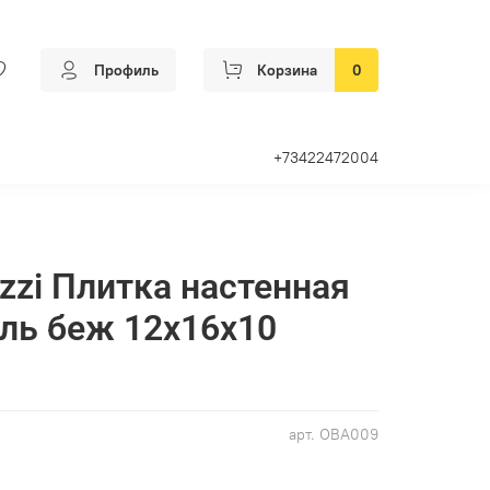
Профиль
Корзина
0
+73422472004
zzi Плитка настенная
ль беж 12х16х10
арт.
OBA009