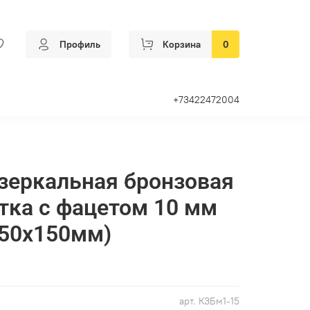
Профиль
Корзина
0
+73422472004
зеркальная бронзовая
тка с фацетом 10 мм
150х150мм)
арт.
КЗБм1-15