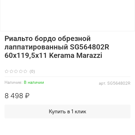
Риальто бордо обрезной
лаппатированный SG564802R
60x119,5x11 Kerama Marazzi
(0)
Наличие:
В наличии
арт.
SG564802R
8 498 ₽
Купить в 1 клик