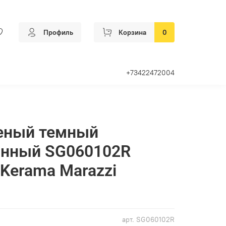
Профиль
Корзина
0
+73422472004
леный темный
анный SG060102R
 Kerama Marazzi
арт.
SG060102R