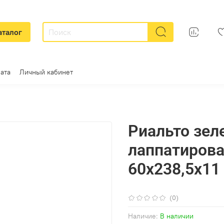
аталог
ата
Личный кабинет
Риальто зе
лаппатиров
60x238,5x11
(0)
Наличие:
В наличии